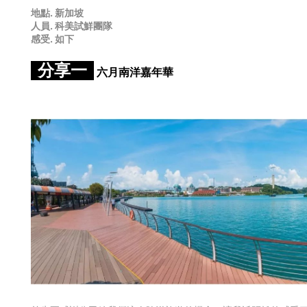
地點. 新加坡
人員. 科美試鮮團隊
感受. 如下
分享一
六月南洋嘉年華