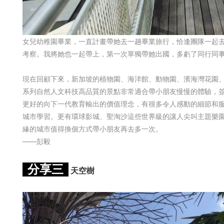
女兒幼稚園畢業，一直計畫帶她去一趟畢業旅行，恰逢團隊一起
考察。我將她也一起帶上，第一次單獨帶她出國，多虧了同行同
現在回顧下來，新加坡的植物園、海洋館、動物園、濱海灣花園
系列自然人文科技高品質的景點非常適合帶小朋友慢慢的體驗，
更好的向下一代教育輸出的價值理念，有很多令人感動的細節和
城市學習。更有環球影城、聖淘沙這些世界級的讓人尖叫主題樂
緣的城市值得換個方式帶小朋友再去多一次。
——彭毅
分享三
天空樹