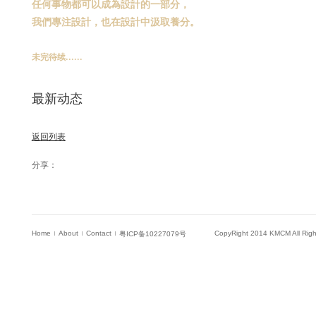
任何事物都可以成為設計的一部分，
我們專注設計，也在設計中汲取養分。
未完待续......
最新动态
返回列表
分享：
Home
About
Contact
CopyRight 2014 KMCM All Rig
粤ICP备10227079号