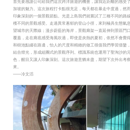
首先要感謝公司給我們這次跨洋旅遊的機會，讓我近距離的感受
加坡的魅力。這次旅程打卡點很充足，每天都在暴走中度過，然
印象深刻的一個景觀節點。光是上島我們就嘗試了三種不同的路
穫不同的景觀感受。走過異常蔥郁的登山小徑，來到極具生態氣
望城市的天際線；漫步蔚藍的海岸，景觀廊架一直延伸到景區門
覆蓋，走在廊底感受海風吹過，即使是炎熱的夏初，依然不會覺
和樹池點綴在路邊，怡人的尺度和精緻的做工很值我們學習借鑒
結合燈光，形成組團式的景觀序列。標識系統也運用了聖淘沙的
色，醒目又讓人印象深刻。這次旅遊意猶未盡，期望下次外出考
來。
——冷文滔