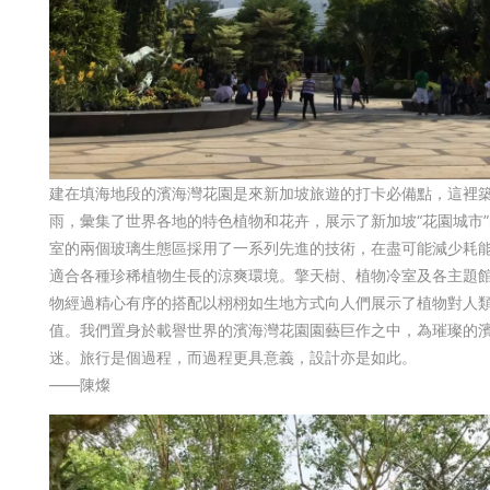
建在填海地段的濱海灣花園是來新加坡旅遊的打卡必備點，這裡
雨，彙集了世界各地的特色植物和花卉，展示了新加坡“花園城市
室的兩個玻璃生態區採用了一系列先進的技術，在盡可能減少耗
適合各種珍稀植物生長的涼爽環境。擎天樹、植物冷室及各主題
物經過精心有序的搭配以栩栩如生地方式向人們展示了植物對人
值。我們置身於載譽世界的濱海灣花園園藝巨作之中，為璀璨的
迷。旅行是個過程，而過程更具意義，設計亦是如此。
——陳燦